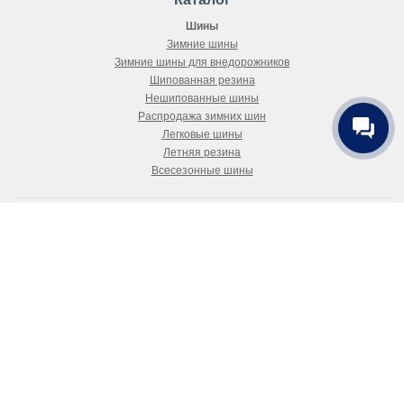
Шины
Зимние шины
Зимние шины для внедорожников
Шипованная резина
Нешипованные шины
Распродажа зимних шин
Легковые шины
Летняя резина
Всесезонные шины
Покупателю
Как купить
Доставка
Как выбрать шины и диски?
Положение об обработке персональных данных
Публичный договор-оферта
О магазине
О компании