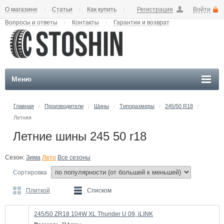
О магазине
Статьи
Как купить
Регистрация
Войти
Вопросы и ответы
Контакты
Гарантии и возврат
Меню
Главная
Производители
Шины
Типоразмеры
245/50 R18
/
/
/
/
/
Летняя
Летние шины 245 50 r18
Сезон:
Зима
Лето
Все сезоны
Сортировка
Плиткой
Списком
245/50 ZR18 104W XL Thunder U 09, iLINK