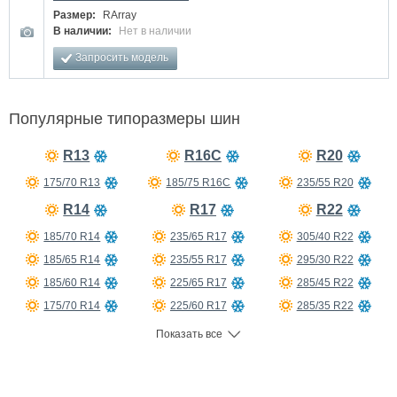
Размер:
RArray
В наличии:
Нет в наличии
Запросить модель
Популярные типоразмеры шин
R13
R16C
R20
175/70 R13
185/75 R16C
235/55 R20
R14
R17
R22
185/70 R14
235/65 R17
305/40 R22
185/65 R14
235/55 R17
295/30 R22
185/60 R14
225/65 R17
285/45 R22
175/70 R14
225/60 R17
285/35 R22
175/65 R14
225/55 R17
275/50 R22
Показать все
225/50 R17
R15
225/45 R17
205/65 R15