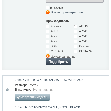
В наличии
Все типоразмеры шин
Производитель
Accelera
APLUS
APLUS
ARIVO
Arivo
ARIVO
Arivo
ARIVO
BOTO
Centara
CENTARA
CENTARA
Все производители
Подобрать
235/35 ZR19 91WXL ROYAL A/S II, ROYAL BLACK
Размер:
RArray
В наличии:
Нет в наличии
Запросить модель
185/75 R16C 104/102R GAZILL, ROYAL BLACK