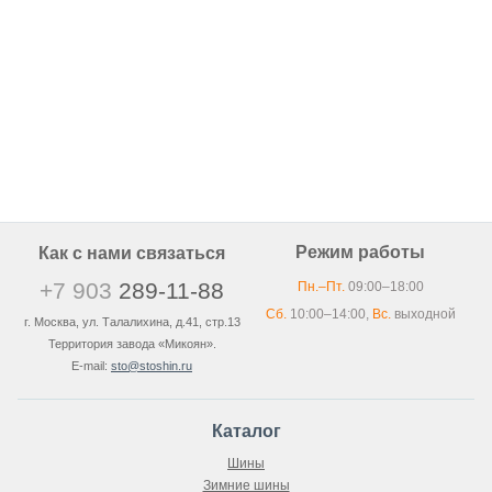
205/70 R16
205/65 R16
205/60 R16
205/55 R16
Режим работы
Как с нами связаться
+7 903
289-11-88
Пн.–Пт.
09:00–18:00
Сб.
10:00–14:00,
Вс.
выходной
г. Москва, ул. Талалихина, д.41, стр.13
Территория завода «Микоян».
E-mail:
sto@stoshin.ru
Каталог
Шины
Зимние шины