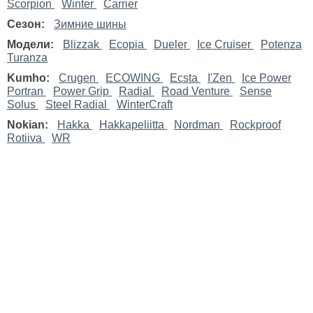
Scorpion
Winter
Carrier
Сезон:
Зимние шины
Модели:
Blizzak
Ecopia
Dueler
Ice Cruiser
Potenza
Turanza
Kumho:
Crugen
ECOWING
Ecsta
I'Zen
Ice Power
Portran
Power Grip
Radial
Road Venture
Sense
Solus
Steel Radial
WinterCraft
Nokian:
Hakka
Hakkapeliitta
Nordman
Rockproof
Rotiiva
WR