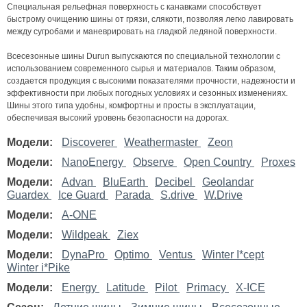
Специальная рельефная поверхность с канавками способствует
быстрому очищению шины от грязи, слякоти, позволяя легко лавировать
между сугробами и маневрировать на гладкой ледяной поверхности.
Всесезонные шины Durun выпускаются по специальной технологии с
использованием современного сырья и материалов. Таким образом,
создается продукция с высокими показателями прочности, надежности и
эффективности при любых погодных условиях и сезонных изменениях.
Шины этого типа удобны, комфортны и просты в эксплуатации,
обеспечивая высокий уровень безопасности на дорогах.
Модели:
Discoverer
Weathermaster
Zeon
Модели:
NanoEnergy
Observe
Open Country
Proxes
Модели:
Advan
BluEarth
Decibel
Geolandar
Guardex
Ice Guard
Parada
S.drive
W.Drive
Модели:
A-ONE
Модели:
Wildpeak
Ziex
Модели:
DynaPro
Optimo
Ventus
Winter I*cept
Winter i*Pike
Модели:
Energy
Latitude
Pilot
Primacy
X-ICE