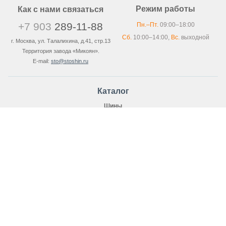
Режим работы
Как с нами связаться
+7 903
289-11-88
Пн.–Пт.
09:00–18:00
Сб.
10:00–14:00,
Вс.
выходной
г. Москва, ул. Талалихина, д.41, стр.13
Территория завода «Микоян».
E-mail:
sto@stoshin.ru
Каталог
Шины
Зимние шины
Зимние шины для внедорожников
Шипованная резина
Нешипованные шины
Распродажа зимних шин
Легковые шины
Летняя резина
Всесезонные шины
Покупателю