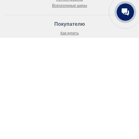
Всесезонные шины
Покупателю
Как купить
Доставка
Как выбрать шины и диски?
Положение об обработке персональных данных
Публичный договор-оферта
О магазине
О компании
Новости
Статьи
Контакты
Карта сайта
Карта сайта