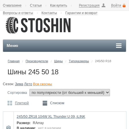
О магазине
Статьи
Как купить
Регистрация
Войти
Вопросы и ответы
Контакты
Гарантии и возврат
Меню
Главная
Производители
Шины
Типоразмеры
245/50 R18
/
/
/
/
Шины 245 50 18
Сезон:
Зима
Лето
Все сезоны
Сортировка
Плиткой
Списком
245/50 ZR18 104W XL Thunder U 09, iLINK
Размер:
RArray
В наличии:
нет в наличии