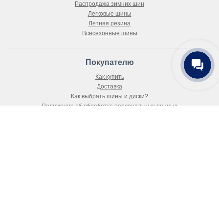
Распродажа зимних шин
Здравствуйте! Готов помочь
Легковые шины
вам. Напишите мне, если у
Летняя резина
вас появятся вопросы
Всесезонные шины
Покупателю
Как купить
Доставка
Как выбрать шины и диски?
Положение об обработке персональных данных
Публичный договор-оферта
О магазине
О компании
Новости
Статьи
Контакты
Карта сайта