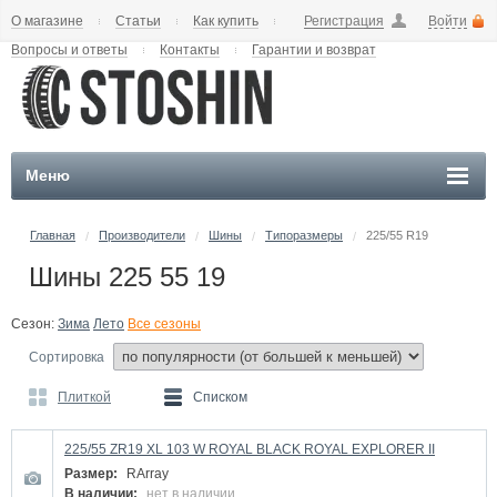
О магазине
Статьи
Как купить
Регистрация
Войти
Вопросы и ответы
Контакты
Гарантии и возврат
Меню
Главная
Производители
Шины
Типоразмеры
225/55 R19
/
/
/
/
Шины 225 55 19
Сезон:
Зима
Лето
Все сезоны
Сортировка
Плиткой
Списком
225/55 ZR19 XL 103 W ROYAL BLACK ROYAL EXPLORER II
Размер:
RArray
В наличии:
нет в наличии