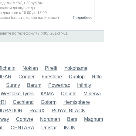
ределы МКАД + 30руб./км
авляем до подъезда
я доставки с 10:00 до 18:00
вывоз (оплата только наличными)
Подробнее
оните по телефону +7 (495) 201-37-01
ichelin
Nokian
Pirelli
Yokohama
IGAR
Cooper
Firestone
Dunlop
Nitto
Sunny
Barum
Powertrac
Infinity
Westlake Tyres
КАМА
Delinte
Minerva
RI
Cachland
Goform
Hemisphere
OURADOR
RoadX
ROYAL BLACK
dway
Contyre
Nordman
Bars
Magnum
ll
CENTARA
Unistar
IKON