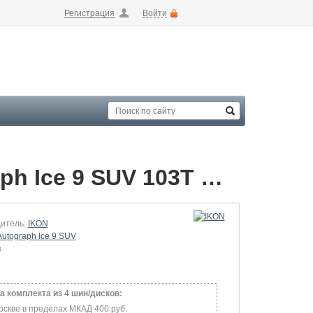
Регистрация
Войти
Зимние шины Ikon 225/55 R19 Autograph Ice 9 SUV 103T Шипы 225/55 RArray
итель:
IKON
Autograph Ice 9 SUV
з
а комплекта из 4 шин/дисков:
оскве в пределах МКАД 400 руб.