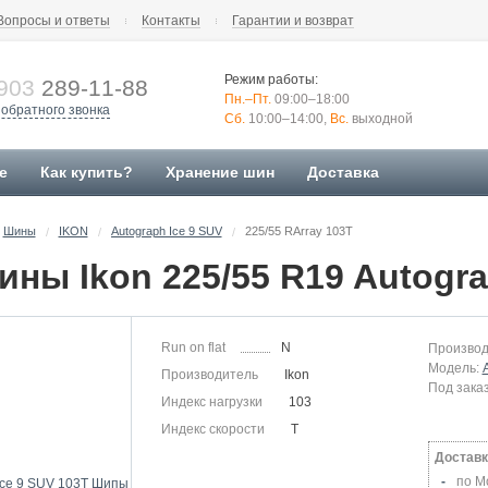
Вопросы и ответы
Контакты
Гарантии и возврат
Режим работы:
903
289-11-88
Пн.–Пт.
09:00–18:00
 обратного звонка
Сб.
10:00–14:00,
Вс.
выходной
е
Как купить?
Хранение шин
Доставка
Шины
IKON
Autograph Ice 9 SUV
225/55 RArray 103T
/
/
/
Run on flat
N
Производ
Модель:
Производитель
Ikon
Под зака
Индекс нагрузки
103
Индекс скорости
T
Доставк
по М