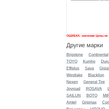
ОШИБКА: значение Цены не 
Другие марки
Brigstone
Continental
TOYO
Kumho
Dur
Effiplus
Sava
Gisla
Westlake
Blacklion
Nexen
General Tire
Joyroad
ROSAVA
SAILUN
BOTO
MI
Amtel
Gripmax
Com