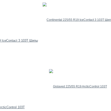
19 IceContact 3 103T Шипы
rcticControl 103T