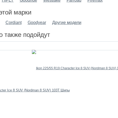
HIFLY
Goodride
Westlake
Farroad
Firemax
этой марки
Cordiant
Goodyear
Другие модели
о также подойдут
acter Ice 8 SUV (Nordman 8 SUV) 103T Шипы