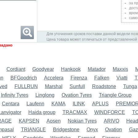
за п
дост
врем
само
Для уточнения сроков поставки данной модели позв
Цена товара может отличаться от представленной
задано
Cordiant
Goodyear
Hankook
Matador
Maxxis
M
un
BFGoodrich
Accelera
Firenza
Falken
Viatti
T
ved
FULLRUN
Marshal
Sunfull
Roadstone
Tunga
Infinity Tyres
Linglong
Ovation Tyres
Triangle Group
Centara
Laufenn
KAMA
ILINK
APLUS
PREMIOR
Lanvigator
Haida group
TRACMAX
WINDFORCE
T
RAGE
KAPSEN
Aosen
Nokian Tyres
ARIVO
Hea
pasal
TRIANGLE
Bridgestone
Onyx
Ovation
Gazi