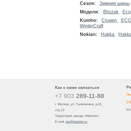
Сезон:
Зимние шины
Модели:
Blizzak
Eco
Kumho:
Crugen
EC
WinterCraft
Nokian:
Hakka
Hakka
Р
Как с нами связаться
+7 903
289-11-88
Пн
Сб
г. Москва, ул. Талалихина, д.41,
вы
стр.13
Территория завода «Микоян».
E-mail:
sto@stoshin.ru