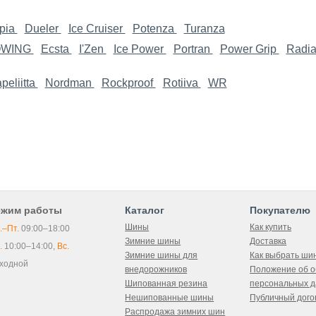
pia
Dueler
Ice Cruiser
Potenza
Turanza
OWING
Ecsta
I'Zen
Ice Power
Portran
Power Grip
Radia
peliitta
Nordman
Rockproof
Rotiiva
WR
ежим работы
Каталог
Покупателю
Шины
Как купить
.–Пт.
09:00–18:00
Зимние шины
Доставка
.
10:00–14:00,
Вс.
Зимние шины для
Как выбрать ши
ходной
внедорожников
Положение об о
Шипованная резина
персональных 
Нешипованные шины
Публичный дого
Распродажа зимних шин