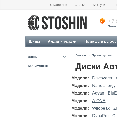
О магазине
Статьи
Как купить
+7 
Заказ
Шины
Акции и скидки
Помощь в выбор
Главная
Производители
/
/
Шины
Диски Ав
Калькулятор
Модели:
Discoverer
Модели:
NanoEnergy
Модели:
Advan
BluE
Модели:
A-ONE
Модели:
Wildpeak
Z
Модели:
DynaPro
Op