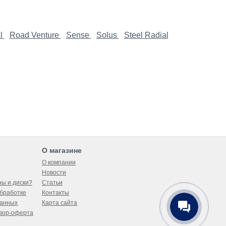
l
Road Venture
Sense
Solus
Steel Radial
О магазине
О компании
Новости
ны и диски?
Статьи
бработке
Контакты
данных
Карта сайта
вор-оферта