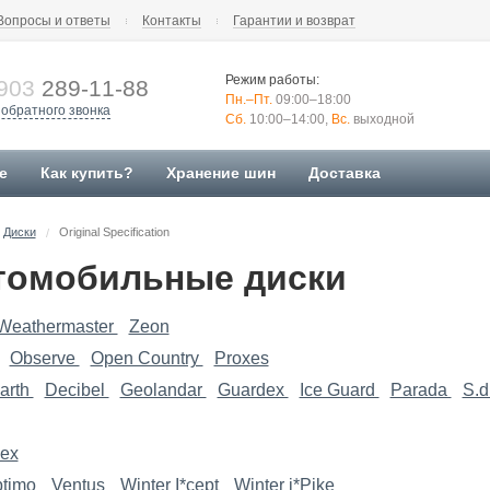
Вопросы и ответы
Контакты
Гарантии и возврат
Режим работы:
903
289-11-88
Пн.–Пт.
09:00–18:00
 обратного звонка
Сб.
10:00–14:00,
Вс.
выходной
е
Как купить?
Хранение шин
Доставка
Диски
Original Specification
/
томобильные диски
Weathermaster
Zeon
Observe
Open Country
Proxes
arth
Decibel
Geolandar
Guardex
Ice Guard
Parada
S.d
iex
timo
Ventus
Winter I*cept
Winter i*Pike