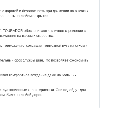
с дорогой и безопасность при движении на высоких
еренность на любом покрытии.
U1 TOURADOR обеспечивают отличное сцепление с
вождения на высоких скоростях.
у торможению, сокращая тормозной путь на сухом и
ельный срок службы шин, что позволяет сэкономить
чивая комфортное вождение даже на больших
ксплуатационные характеристики. Они подойдут для
томобиле на любой дороге.