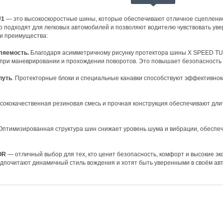
U1
— это высокоскоростные шины, которые обеспечивают отличное сцепление 
о подходят для легковых автомобилей и позволяют водителю чувствовать ув
и преимущества:
ляемость.
Благодаря асимметричному рисунку протектора шины X SPEED T
 при маневрировании и прохождении поворотов. Это повышает безопасность 
путь
. Протекторные блоки и специальные канавки способствуют эффективном
ококачественная резиновая смесь и прочная конструкция обеспечивают длит
птимизированная структура шин снижает уровень шума и вибрации, обеспе
OR
— отличный выбор для тех, кто ценит безопасность, комфорт и высокие э
дпочитают динамичный стиль вождения и хотят быть уверенными в своём ав