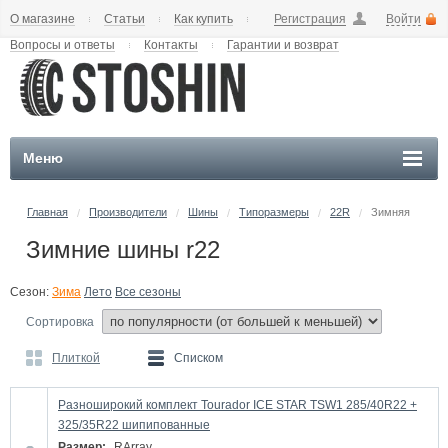
О магазине
Статьи
Как купить
Регистрация
Войти
Вопросы и ответы
Контакты
Гарантии и возврат
Меню
Главная
Производители
Шины
Типоразмеры
22R
Зимняя
/
/
/
/
/
Зимние шины r22
Сезон:
Зима
Лето
Все сезоны
Сортировка
Плиткой
Списком
Разноширокий комплект Tourador ICE STAR TSW1 285/40R22 +
325/35R22 шипипованные
Размер:
RArray