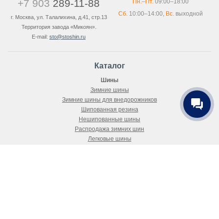
+7 903
289-11-88
Пн.–Пт.
09:00–18:00
Сб.
10:00–14:00,
Вс.
выходной
г. Москва, ул. Талалихина, д.41, стр.13
Территория завода «Микоян».
E-mail:
sto@stoshin.ru
Каталог
Шины
Зимние шины
Зимние шины для внедорожников
Шипованная резина
Нешипованные шины
Распродажа зимних шин
Легковые шины
Летняя резина
Всесезонные шины
Покупателю
Как купить
Доставка