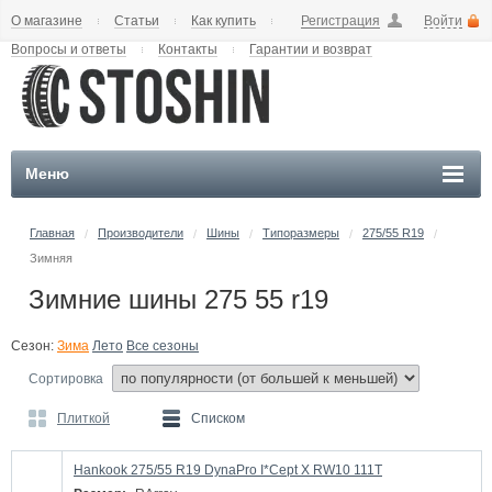
О магазине
Статьи
Как купить
Регистрация
Войти
Вопросы и ответы
Контакты
Гарантии и возврат
Меню
Главная
Производители
Шины
Типоразмеры
275/55 R19
/
/
/
/
/
Зимняя
Зимние шины 275 55 r19
Сезон:
Зима
Лето
Все сезоны
Сортировка
Плиткой
Списком
Hankook 275/55 R19 DynaPro I*Cept X RW10 111T