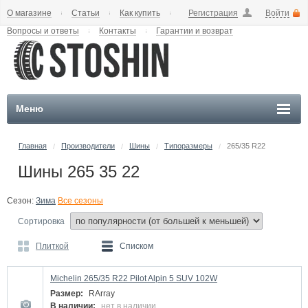
О магазине
Статьи
Как купить
Регистрация
Войти
Вопросы и ответы
Контакты
Гарантии и возврат
Меню
Главная
Производители
Шины
Типоразмеры
265/35 R22
/
/
/
/
Шины 265 35 22
Сезон:
Зима
Все сезоны
Сортировка
Плиткой
Списком
Michelin 265/35 R22 Pilot Alpin 5 SUV 102W
Размер:
RArray
В наличии:
нет в наличии