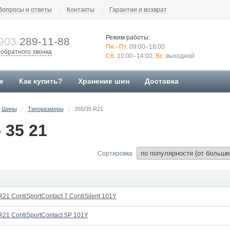
Вопросы и ответы
Контакты
Гарантии и возврат
Режим работы:
903
289-11-88
Пн.–Пт.
09:00–18:00
 обратного звонка
Сб.
10:00–14:00,
Вс.
выходной
е
Как купить?
Хранение шин
Доставка
Шины
Типоразмеры
265/35 R21
/
/
 35 21
Сортировка
R21 ContiSportContact 7 ContiSilent 101Y
 R21 ContiSportContact 5P 101Y