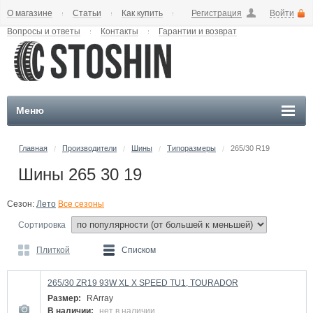
О магазине
Статьи
Как купить
Регистрация
Войти
Вопросы и ответы
Контакты
Гарантии и возврат
Меню
Главная
Производители
Шины
Типоразмеры
265/30 R19
/
/
/
/
Шины 265 30 19
Сезон:
Лето
Все сезоны
Сортировка
Плиткой
Списком
265/30 ZR19 93W XL X SPEED TU1, TOURADOR
Размер:
RArray
В наличии:
нет в наличии