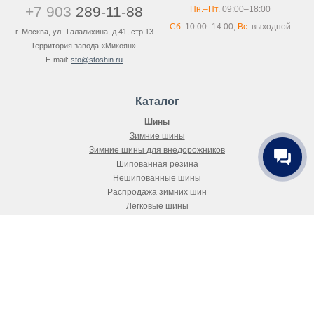
+7 903
289-11-88
Пн.–Пт.
09:00–18:00
Сб.
10:00–14:00,
Вс.
выходной
г. Москва, ул. Талалихина, д.41, стр.13
Территория завода «Микоян».
E-mail:
sto@stoshin.ru
Каталог
Шины
Зимние шины
Зимние шины для внедорожников
Шипованная резина
Нешипованные шины
Распродажа зимних шин
Легковые шины
Летняя резина
Всесезонные шины
Покупателю
Как купить
Доставка