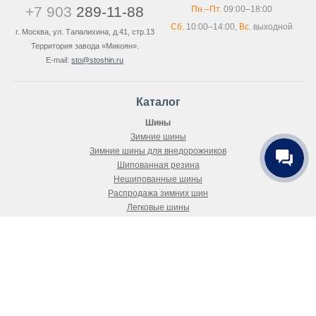
+7 903
289-11-88
Пн.–Пт.
09:00–18:00
Сб.
10:00–14:00,
Вс.
выходной
г. Москва, ул. Талалихина, д.41, стр.13
Территория завода «Микоян».
E-mail:
sto@stoshin.ru
Каталог
Шины
Зимние шины
Зимние шины для внедорожников
Шипованная резина
Нешипованные шины
Распродажа зимних шин
Легковые шины
Летняя резина
Всесезонные шины
Покупателю
Как купить
Доставка