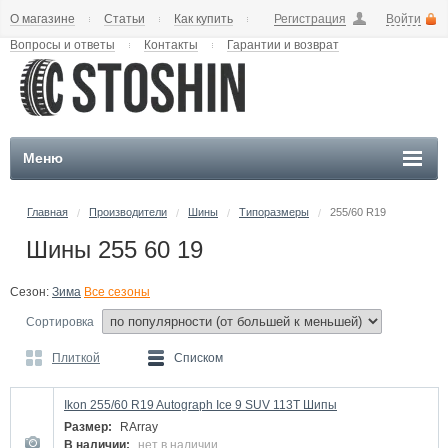
О магазине
Статьи
Как купить
Регистрация
Войти
Вопросы и ответы
Контакты
Гарантии и возврат
Меню
Главная
Производители
Шины
Типоразмеры
255/60 R19
/
/
/
/
Шины 255 60 19
Сезон:
Зима
Все сезоны
Сортировка
Плиткой
Списком
Ikon 255/60 R19 Autograph Ice 9 SUV 113T Шипы
Размер:
RArray
В наличии:
нет в наличии