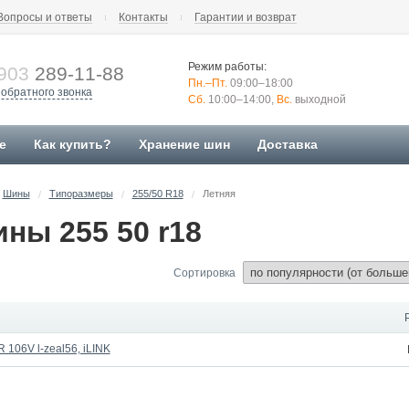
Вопросы и ответы
Контакты
Гарантии и возврат
Режим работы:
903
289-11-88
Пн.–Пт.
09:00–18:00
 обратного звонка
Сб.
10:00–14:00,
Вс.
выходной
е
Как купить?
Хранение шин
Доставка
Шины
Типоразмеры
255/50 R18
Летняя
/
/
/
ны 255 50 r18
Сортировка
 106V l-zeal56, iLINK