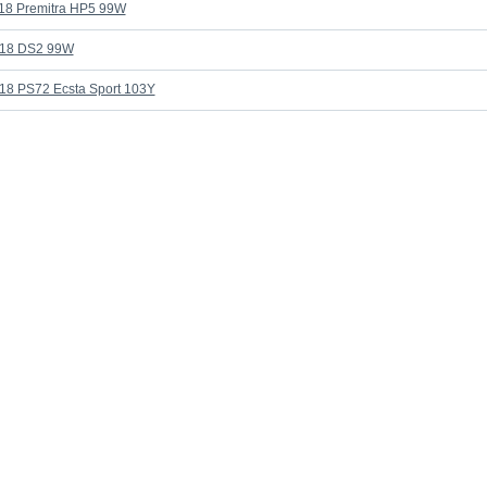
18 Premitra HP5 99W
R18 DS2 99W
8 PS72 Ecsta Sport 103Y