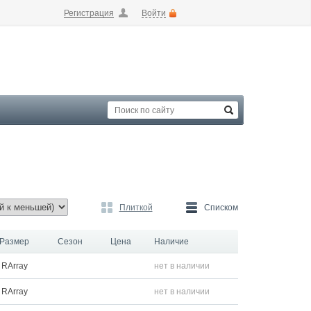
Регистрация
Войти
Плиткой
Списком
Размер
Сезон
Цена
Наличие
RArray
нет в наличии
RArray
нет в наличии