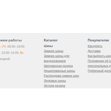
ежим работы
Каталог
Покупателю
Шины
Как купить
.–Пт.
09:00–18:00
Зимние шины
Доставка
.
10:00–14:00,
Вс.
Зимние шины для
Как выбрать ши
ходной
внедорожников
Положение об о
Шипованная резина
персональных 
Нешипованные шины
Публичный дого
Распродажа зимних шин
Легковые шины
Летняя резина
Всесезонные шины
Карта сайта