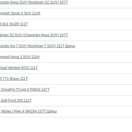
aracter Aqua SUV (Nordman S2 SUV) 107T
tograph Snow 3 SUV 111R
AT-811 RAZR 111T
rdman S2 SUV (Character Aqua SUV) 107T
racter Ice 7 SUV (Nordman 7 SUV) 111T Шипы
ograph Aqua 3 SUV 111H
oad Venture AT52 111T
T-771 Bravo 111T
 DynaPro I*Cept X RW10 107T
Soft Frost 200 111T
 Winter I Pike X W429A 107T Шипы