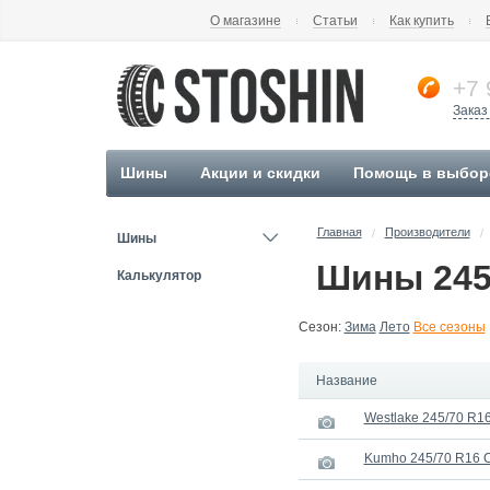
О магазине
Статьи
Как купить
+7 
Заказ
Шины
Акции и скидки
Помощь в выбор
Главная
Производители
/
/
Шины
Шины 245
Калькулятор
Сезон:
Зима
Лето
Все сезоны
Название
Westlake 245/70 R1
Kumho 245/70 R16 