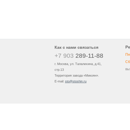
Р
Как с нами связаться
+7 903
289-11-88
Пн
Сб
г. Москва, ул. Талалихина, д.41,
вы
стр.13
Территория завода «Микоян».
E-mail:
sto@stoshin.ru