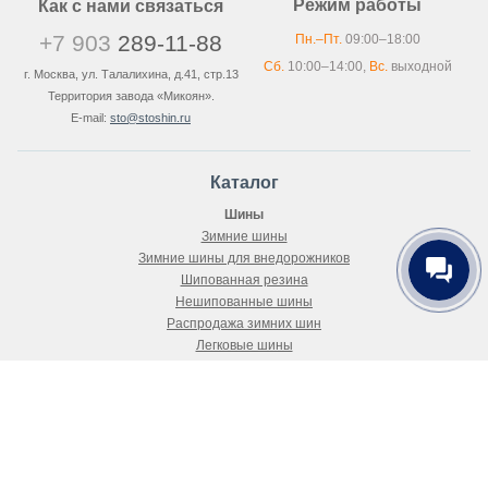
Режим работы
Как с нами связаться
+7 903
289-11-88
Пн.–Пт.
09:00–18:00
Сб.
10:00–14:00,
Вс.
выходной
г. Москва, ул. Талалихина, д.41, стр.13
Территория завода «Микоян».
E-mail:
sto@stoshin.ru
Каталог
Шины
Зимние шины
Зимние шины для внедорожников
Шипованная резина
Нешипованные шины
Распродажа зимних шин
Легковые шины
Летняя резина
Всесезонные шины
Покупателю
Как купить