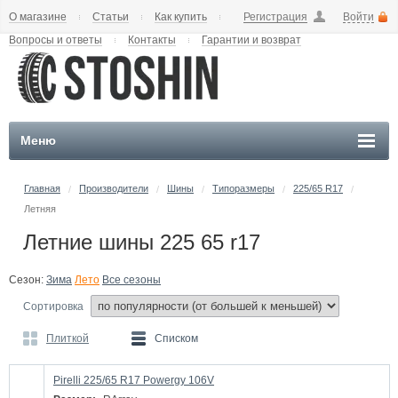
О магазине
Статьи
Как купить
Регистрация
Войти
Вопросы и ответы
Контакты
Гарантии и возврат
Меню
Главная
Производители
Шины
Типоразмеры
225/65 R17
/
/
/
/
/
Летняя
Летние шины 225 65 r17
Сезон:
Зима
Лето
Все сезоны
Сортировка
Плиткой
Списком
Pirelli 225/65 R17 Powergy 106V