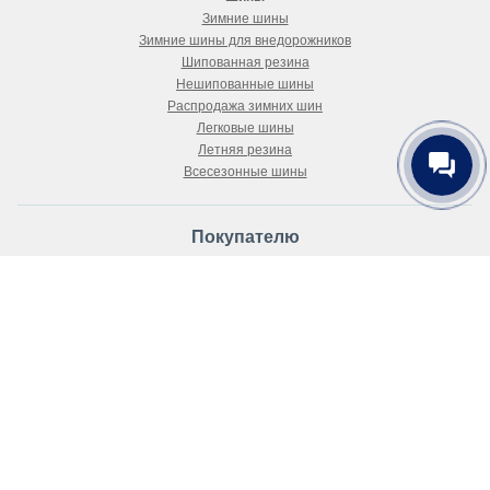
Зимние шины
Зимние шины для внедорожников
Шипованная резина
Нешипованные шины
Распродажа зимних шин
Легковые шины
Летняя резина
Всесезонные шины
Покупателю
Как купить
Доставка
Как выбрать шины и диски?
Положение об обработке персональных данных
Публичный договор-оферта
О магазине
О компании
Новости