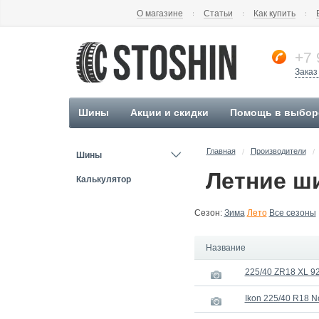
О магазине
Статьи
Как купить
+7 
Заказ
Шины
Акции и скидки
Помощь в выбор
Главная
Производители
/
/
Шины
Летние ши
Калькулятор
Сезон:
Зима
Лето
Все сезоны
Название
225/40 ZR18 XL 92
Ikon 225/40 R18 N