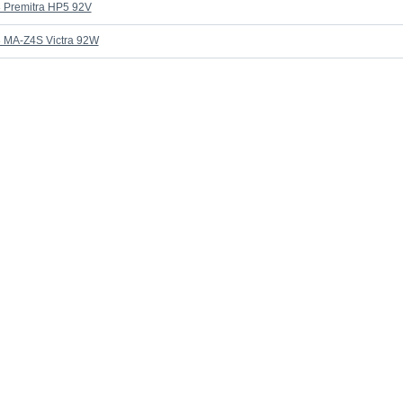
 Premitra HP5 92V
 MA-Z4S Victra 92W