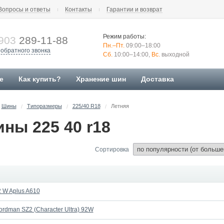
Вопросы и ответы
Контакты
Гарантии и возврат
Режим работы:
903
289-11-88
Пн.–Пт.
09:00–18:00
 обратного звонка
Сб.
10:00–14:00,
Вс.
выходной
е
Как купить?
Хранение шин
Доставка
Шины
Типоразмеры
225/40 R18
Летняя
/
/
/
ны 225 40 r18
Сортировка
 W Aplus A610
ordman SZ2 (Character Ultra) 92W