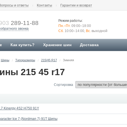
Вопросы и ответы
Контакты
Гарантии и возврат
Режим работы:
903
289-11-88
Пн.–Пт.
09:00–18:00
 обратного звонка
Сб.
10:00–14:00,
Вс.
выходной
е
Как купить?
Хранение шин
Доставка
Шины
Типоразмеры
215/45 R17
Зимняя
/
/
/
ны 215 45 r17
Сортировка
7 Kinergy 4S2 H750 91Y
haracter Ice 7 (Nordman 7) 91T Шипы