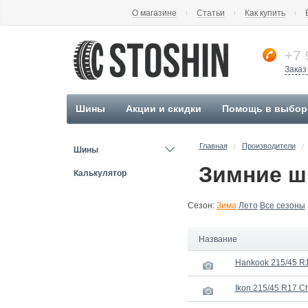
О магазине
Статьи
Как купить
+7 
Заказ
Шины
Акции и скидки
Помощь в выбор
Главная
Производители
/
/
Шины
Зимние ши
Калькулятор
Сезон:
Зима
Лето
Все сезоны
Название
Hankook 215/45 R1
Ikon 215/45 R17 C