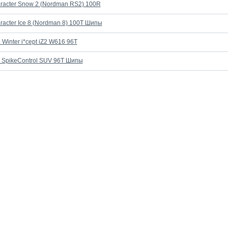
aracter Snow 2 (Nordman RS2) 100R
racter Ice 8 (Nordman 8) 100T Шипы
Winter i*cept iZ2 W616 96T
5 SpikeControl SUV 96T Шипы