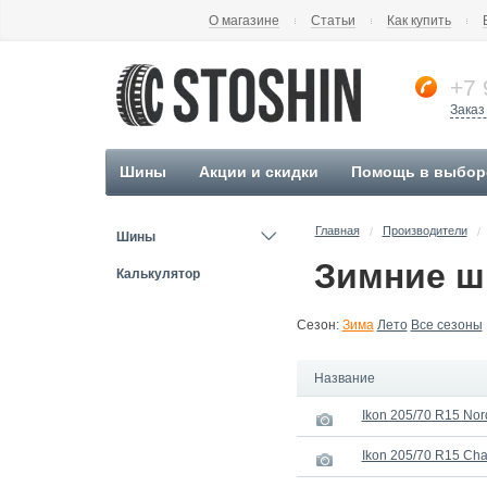
О магазине
Статьи
Как купить
+7 
Заказ
Шины
Акции и скидки
Помощь в выбор
Главная
Производители
/
/
Шины
Зимние ши
Калькулятор
Сезон:
Зима
Лето
Все сезоны
Название
Ikon 205/70 R15 No
Ikon 205/70 R15 Ch