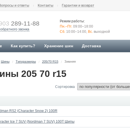
Вопросы и ответы
Контакты
Гарантии и возврат
Режим работы:
903
289-11-88
Пн.–Пт.
09:00–18:00
 обратного звонка
Сб.
10:00–14:00,
Вс.
выходной
е
Как купить?
Хранение шин
Доставка
Шины
Типоразмеры
205/70 R15
Зимняя
/
/
/
ны 205 70 r15
Сортировка
rdman RS2 (Character Snow 2) 100R
aracter Ice 7 SUV (Nordman 7 SUV) 100T Шипы