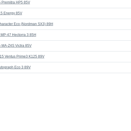
 Premitra HP5 85V
15 Energy 85V
haracter Eco (Nordman SX3) 89H
 MP-47 Hectorra 3 85H
 MA-Z4S Victra 85V
15 Ventus Prime3 K125 89V
utograph Eco 3 89V