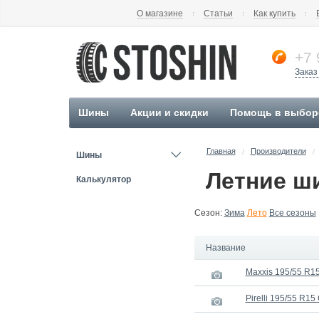
О магазине
Статьи
Как купить
+7 
Заказ
Шины
Акции и скидки
Помощь в выбор
Главная
Производители
/
/
Шины
Летние ши
Калькулятор
Сезон:
Зима
Лето
Все сезоны
Название
Maxxis 195/55 R15
Pirelli 195/55 R15