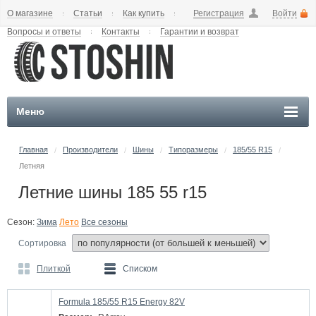
О магазине
Статьи
Как купить
Регистрация
Войти
Вопросы и ответы
Контакты
Гарантии и возврат
Меню
Главная
Производители
Шины
Типоразмеры
185/55 R15
/
/
/
/
/
Летняя
Летние шины 185 55 r15
Сезон:
Зима
Лето
Все сезоны
Сортировка
Плиткой
Списком
Formula 185/55 R15 Energy 82V