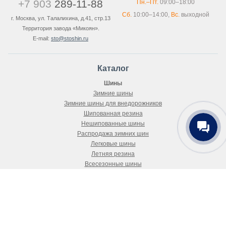
+7 903
289-11-88
Пн.–Пт.
09:00–18:00
Сб.
10:00–14:00,
Вс.
выходной
г. Москва, ул. Талалихина, д.41, стр.13
Территория завода «Микоян».
E-mail:
sto@stoshin.ru
Каталог
Шины
Зимние шины
Зимние шины для внедорожников
Шипованная резина
Нешипованные шины
Распродажа зимних шин
Легковые шины
Летняя резина
Всесезонные шины
Покупателю
Как купить
Доставка