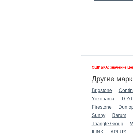
ОШИБКА: значение Цен
Другие марк
Brigstone
Contin
Yokohama
TOY
Firestone
Dunlo
Sunny
Barum
Triangle Group
W
ILINK
APLUS