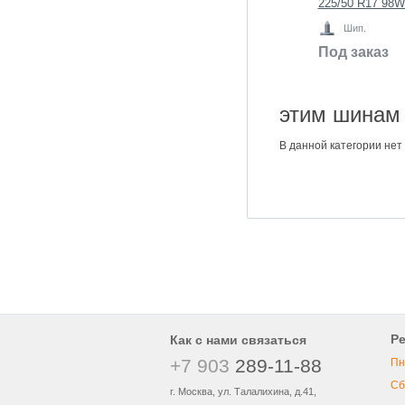
225/50 R17 98W 
Шип.
Под заказ
этим шинам 
В данной категории нет 
Р
Как с нами связаться
+7 903
289-11-88
Пн
Сб
г. Москва, ул. Талалихина, д.41,