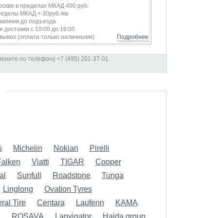
оскве в пределах МКАД 400 руб.
ределы МКАД + 30руб./км
авляем до подъезда
я доставки с 10:00 до 18:00
вывоз (оплата только наличными)
Подробнее
оните по телефону +7 (495) 201-37-01
s
Michelin
Nokian
Pirelli
Falken
Viatti
TIGAR
Cooper
al
Sunfull
Roadstone
Tunga
Linglong
Ovation Tyres
ral Tire
Centara
Laufenn
KAMA
d
ROSAVA
Lanvigator
Haida group