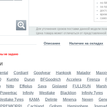
по М
за п
дост
врем
само
Для уточнения сроков поставки данной модели позв
Цена товара может отличаться от представленной
Описание
Наличие на складах
ы не задано
и
ental
Cordiant
Goodyear
Hankook
Matador
Maxxi
O
Kumho
Durun
BFGoodrich
Accelera
Firenza
p
Nitto
Effiplus
Sava
Gislaved
FULLRUN
Marsh
Powertrac
Infinity
Westlake
Blacklion
Infinity Tyres
estlake Tyres
КАМА
Delinte
Minerva
Nexen
Gene
PREMIORRI
Cachland
Goform
Hemisphere
Joyroa