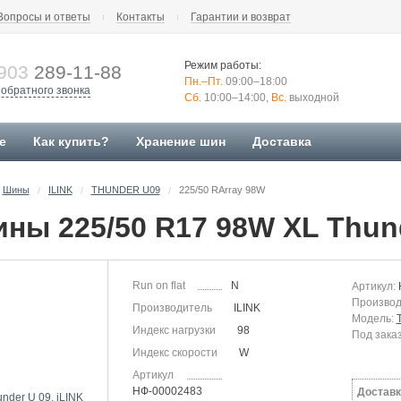
Вопросы и ответы
Контакты
Гарантии и возврат
Режим работы:
903
289-11-88
Пн.–Пт.
09:00–18:00
 обратного звонка
Сб.
10:00–14:00,
Вс.
выходной
е
Как купить?
Хранение шин
Доставка
Шины
ILINK
THUNDER U09
225/50 RArray 98W
/
/
/
Run on flat
N
Артикул:
Производ
Производитель
ILINK
Модель:
Индекс нагрузки
98
Под зака
Индекс скорости
W
Артикул
НФ-00002483
Доставк