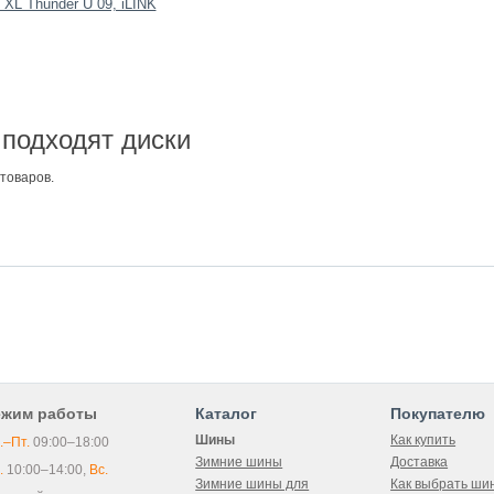
XL Thunder U 09, iLINK
подходят диски
товаров.
ежим работы
Каталог
Покупателю
Шины
Как купить
.–Пт.
09:00–18:00
Зимние шины
Доставка
.
10:00–14:00,
Вс.
Зимние шины для
Как выбрать ши