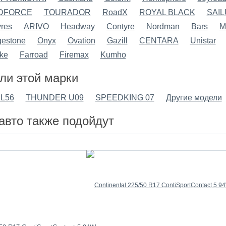
DFORCE
TOURADOR
RoadX
ROYAL BLACK
SAI
res
ARIVO
Headway
Contyre
Nordman
Bars
M
gestone
Onyx
Ovation
Gazill
CENTARA
Unistar
ke
Farroad
Firemax
Kumho
ли этой марки
AL56
THUNDER U09
SPEEDKING 07
Другие модели
авто также подойдут