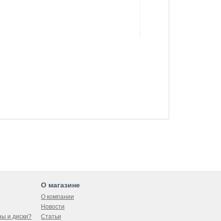
О магазине
О компании
Новости
Менеджер
ны и диски?
Статьи