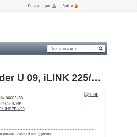
Регистрация
Войти
Летние шины 225/50 R17 98W XL Thunder U 09, iLINK 225/50 RArray
НФ-00002483
итель:
ILINK
THUNDER U09
з
а комплекта из 4 шин/дисков: