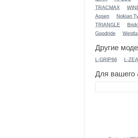
TRACMAX
WIN
Aosen
Nokian Ty
TRIANGLE
Brid
Goodride
Westla
Другие моде
L-GRIP66
L-ZE
Для вашего 