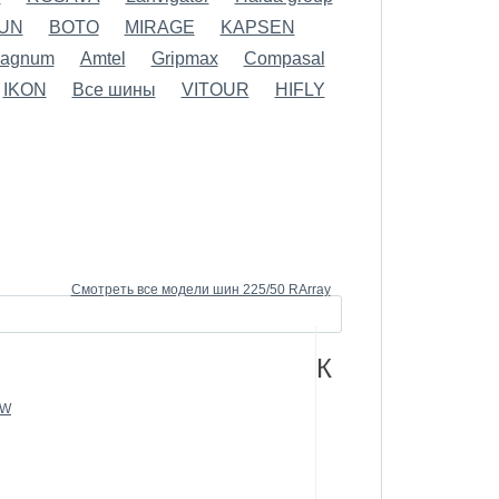
LUN
BOTO
MIRAGE
KAPSEN
agnum
Amtel
Gripmax
Compasal
IKON
Все шины
VITOUR
HIFLY
Смотреть все модели шин 225/50 RArray
К