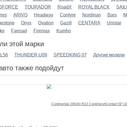
DFORCE
TOURADOR
RoadX
ROYAL BLACK
SAI
res
ARIVO
Headway
Contyre
Nordman
Bars
M
gestone
Onyx
Ovation
Gazill
CENTARA
Unistar
ke
Farroad
Firemax
Kumho
ли этой марки
AL56
THUNDER U09
SPEEDKING 07
Другие модели
авто также подойдут