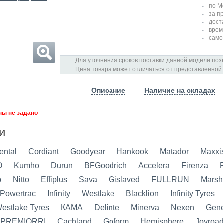
по М
за п
дост
врем
само
Для уточнения сроков поставки данной модели позв
Цена товара может отличаться от представленной
Описание
Наличие на складах
ы не задано
и
ental
Cordiant
Goodyear
Hankook
Matador
Maxxi
O
Kumho
Durun
BFGoodrich
Accelera
Firenza
p
Nitto
Effiplus
Sava
Gislaved
FULLRUN
Marsh
Powertrac
Infinity
Westlake
Blacklion
Infinity Tyres
estlake Tyres
КАМА
Delinte
Minerva
Nexen
Gene
PREMIORRI
Cachland
Goform
Hemisphere
Joyroa