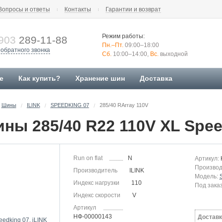
Вопросы и ответы
Контакты
Гарантии и возврат
Режим работы:
903
289-11-88
Пн.–Пт.
09:00–18:00
 обратного звонка
Сб.
10:00–14:00,
Вс.
выходной
е
Как купить?
Хранение шин
Доставка
Шины
ILINK
SPEEDKING 07
285/40 RArray 110V
/
/
/
Run on flat
N
Артикул:
Производ
Производитель
ILINK
Модель:
Индекс нагрузки
110
Под зака
Индекс скорости
V
Артикул
НФ-00000143
Доставк