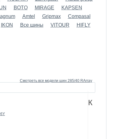
LUN
BOTO
MIRAGE
KAPSEN
agnum
Amtel
Gripmax
Compasal
IKON
Все шины
VITOUR
HIFLY
Смотреть все модели шин 285/40 RArray
К