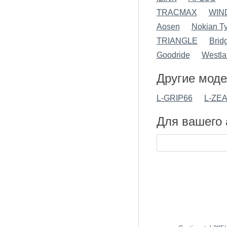
TRACMAX
WIN
Aosen
Nokian Ty
TRIANGLE
Brid
Goodride
Westla
Другие моде
L-GRIP66
L-ZE
Для вашего 