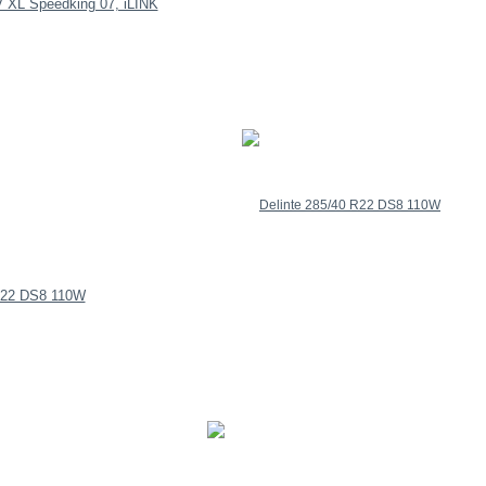
 XL Speedking 07, iLINK
 R22 DS8 110W