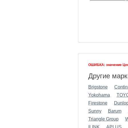
ОШИБКА: значение Цен
Другие марк
Brigstone
Contin
Yokohama
TOY
Firestone
Dunlo
Sunny
Barum
Triangle Group
W
ILINK
APLUS