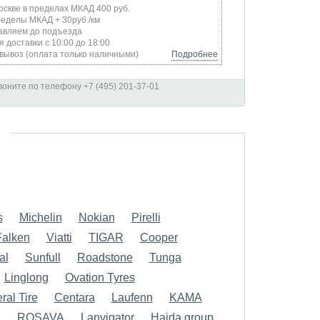
оскве в пределах МКАД 400 руб.
ределы МКАД + 30руб./км
авляем до подъезда
я доставки с 10:00 до 18:00
вывоз (оплата только наличными)
Подробнее
оните по телефону +7 (495) 201-37-01
s
Michelin
Nokian
Pirelli
Falken
Viatti
TIGAR
Cooper
al
Sunfull
Roadstone
Tunga
Linglong
Ovation Tyres
ral Tire
Centara
Laufenn
KAMA
d
ROSAVA
Lanvigator
Haida group