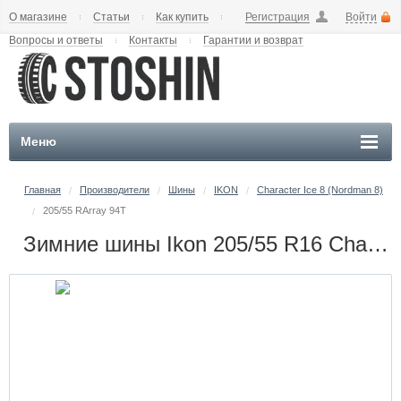
О магазине
Статьи
Как купить
Регистрация
Войти
Вопросы и ответы
Контакты
Гарантии и возврат
Меню
Главная
Производители
Шины
IKON
Character Ice 8 (Nordman 8)
/
/
/
/
205/55 RArray 94T
/
Зимние шины Ikon 205/55 R16 Character Ice 8 (Nordman 8) 94T Шипы 205/55 RArray