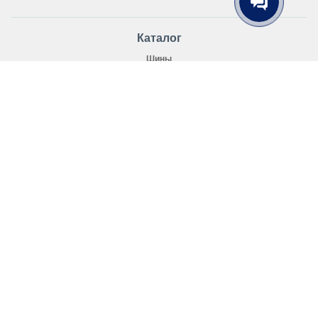
Каталог
Шины
Зимние шины
Зимние шины для внедорожников
Шипованная резина
Нешипованные шины
Распродажа зимних шин
Легковые шины
Летняя резина
Всесезонные шины
Покупателю
Как купить
Доставка
Как выбрать шины и диски?
Положение об обработке персональных данных
Публичный договор-оферта