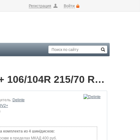
Регистрация
Войти
Летние шины Delinte 215/70 R15C DV2+ 106/104R 215/70 RArray
итель:
Delinte
DV2+
з
а комплекта из 4 шин/дисков:
оскве в пределах МКАД 400 руб.