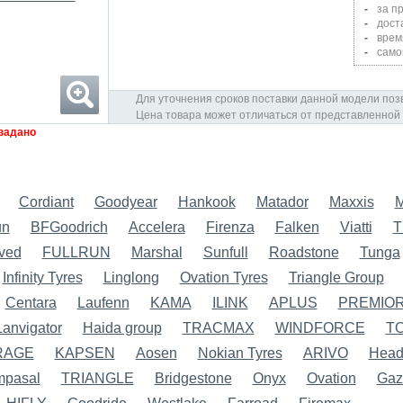
за п
дост
врем
само
Для уточнения сроков поставки данной модели позв
Цена товара может отличаться от представленной
задано
Cordiant
Goodyear
Hankook
Matador
Maxxis
M
un
BFGoodrich
Accelera
Firenza
Falken
Viatti
T
ved
FULLRUN
Marshal
Sunfull
Roadstone
Tunga
Infinity Tyres
Linglong
Ovation Tyres
Triangle Group
Centara
Laufenn
KAMA
ILINK
APLUS
PREMIOR
Lanvigator
Haida group
TRACMAX
WINDFORCE
T
RAGE
KAPSEN
Aosen
Nokian Tyres
ARIVO
Hea
pasal
TRIANGLE
Bridgestone
Onyx
Ovation
Gazi