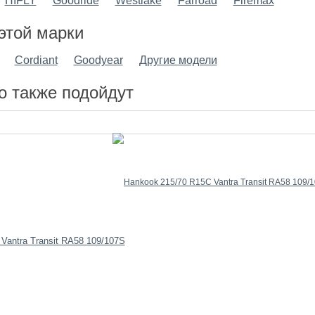
HIFLY
Goodride
Westlake
Farroad
Firemax
этой марки
Cordiant
Goodyear
Другие модели
о также подойдут
Vantra Transit RA58 109/107S