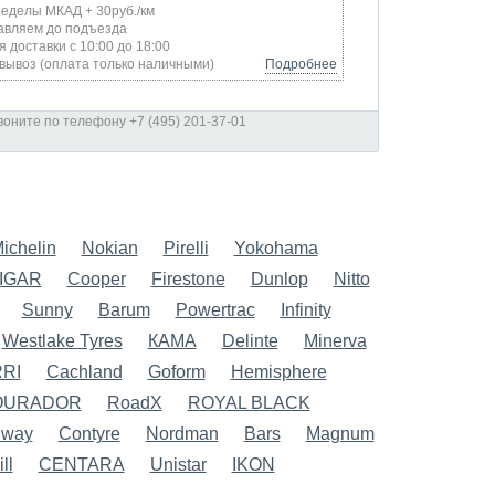
ределы МКАД + 30руб./км
авляем до подъезда
я доставки с 10:00 до 18:00
вывоз (оплата только наличными)
Подробнее
оните по телефону +7 (495) 201-37-01
ichelin
Nokian
Pirelli
Yokohama
IGAR
Cooper
Firestone
Dunlop
Nitto
Sunny
Barum
Powertrac
Infinity
Westlake Tyres
КАМА
Delinte
Minerva
RI
Cachland
Goform
Hemisphere
OURADOR
RoadX
ROYAL BLACK
dway
Contyre
Nordman
Bars
Magnum
ll
CENTARA
Unistar
IKON