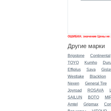
ОШИБКА: значение Цены не 
Другие марки
Brigstone
Continental
TOYO
Kumho
Dur
Effiplus
Sava
Gisla
Westlake
Blacklion
Nexen
General Tire
Joyroad
ROSAVA
SAILUN
BOTO
MI
Amtel
Gripmax
Com