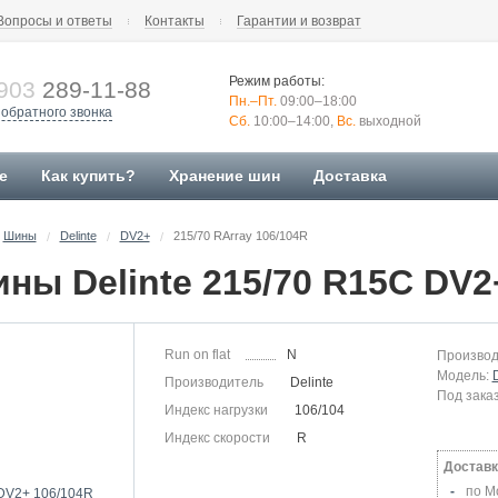
Вопросы и ответы
Контакты
Гарантии и возврат
Режим работы:
903
289-11-88
Пн.–Пт.
09:00–18:00
 обратного звонка
Сб.
10:00–14:00,
Вс.
выходной
е
Как купить?
Хранение шин
Доставка
Шины
Delinte
DV2+
215/70 RArray 106/104R
/
/
/
Run on flat
N
Производ
Модель:
Производитель
Delinte
Под зака
Индекс нагрузки
106/104
Индекс скорости
R
Доставк
по М